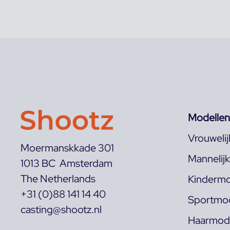
Modellen
Vrouweli
Moermanskkade 301
Mannelij
1013 BC Amsterdam
The Netherlands
Kindermo
+31 (0)88 141 14 40
Sportmod
casting@shootz.nl
Haarmode