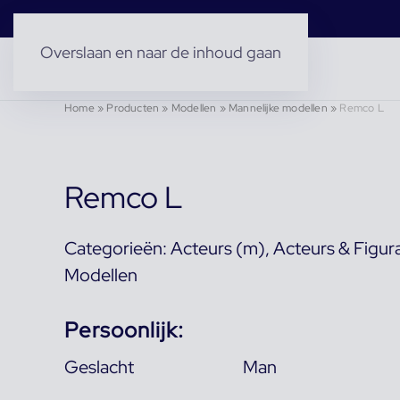
Overslaan en naar de inhoud gaan
Home
»
Producten
»
Modellen
»
Mannelijke modellen
»
Remco L
Remco L
Categorieën:
Acteurs (m)
,
Acteurs & Figur
Modellen
Persoonlijk:
Geslacht
Man