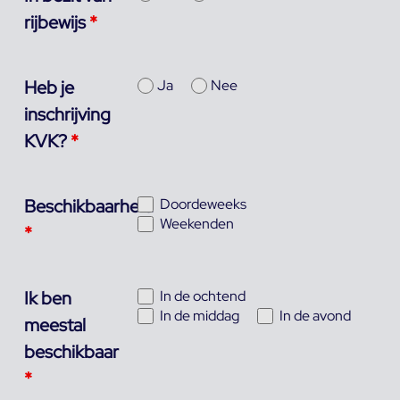
rijbewijs
*
Heb je
Ja
Nee
inschrijving
KVK?
*
Beschikbaarheid
Doordeweeks
Weekenden
*
Ik ben
In de ochtend
In de middag
In de avond
meestal
beschikbaar
*