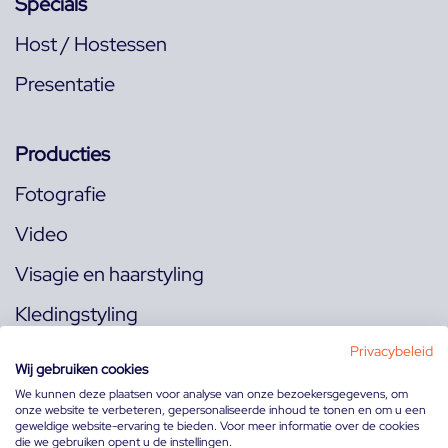
Specials
Host / Hostessen
Presentatie
Producties
Fotografie
Video
Visagie en haarstyling
Kledingstyling
Locaties
Privacybeleid
Wij gebruiken cookies
We kunnen deze plaatsen voor analyse van onze bezoekersgegevens, om
onze website te verbeteren, gepersonaliseerde inhoud te tonen en om u een
Volg ons op:
geweldige website-ervaring te bieden. Voor meer informatie over de cookies
die we gebruiken opent u de instellingen.