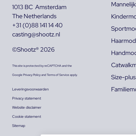
Mannelij
1013 BC Amsterdam
The Netherlands
Kindermo
+31 (0)88 141 14 40
Sportmod
casting@shootz.nl
Haarmode
©Shootz® 2026
Handmod
Catwalkm
This site is protected by reCAPTCHA and the
Google
Privacy Policy
and
Terms of Service
apply.
Size-plu
Familiem
Leveringsvoorwaarden
Privacy statement
Website disclaimer
Cookie statement
Sitemap