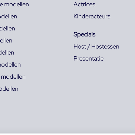
ke modellen
Actrices
dellen
Kinderacteurs
ellen
Specials
llen
Host / Hostessen
ellen
Presentatie
odellen
s modellen
odellen