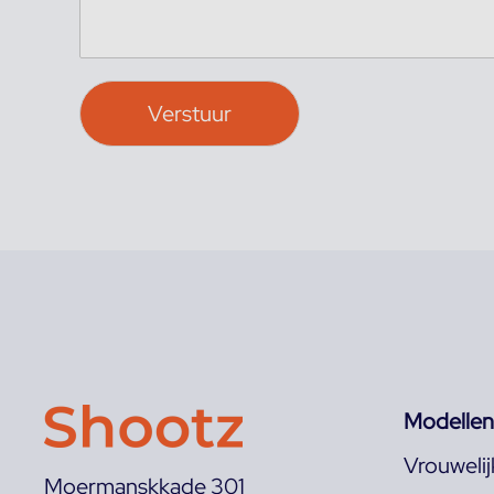
Verstuur
Modellen
Vrouweli
Moermanskkade 301