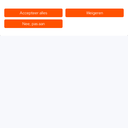
Accepteer alles
Weigeren
Nee, pas aan
Home
»
Producties
»
Fotografie
Bij Shootz verbinden we opdrachtgevers,
fotografen en modellen om samen sterke en
authentieke beelden te creëren. We hebben zelf
geen in-house fotografen, maar werken met
een groot netwerk van professionals. Dankzij
onze jarenlange ervaring weten we precies
welke fotograaf bij welk project past, of het nu