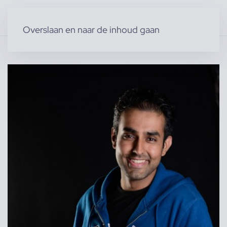
Overslaan en naar de inhoud gaan
Home
»
Producten
»
Modellen
»
Mannelijke modellen
»
Bilal C