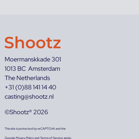
Moermanskkade 301
1013 BC Amsterdam
The Netherlands
+31 (0)88 141 14 40
casting@shootz.nl
©Shootz® 2026
This site is protected by reCAPTCHA and the
Google
Privacy Policy
and
Terms of Service
apply.