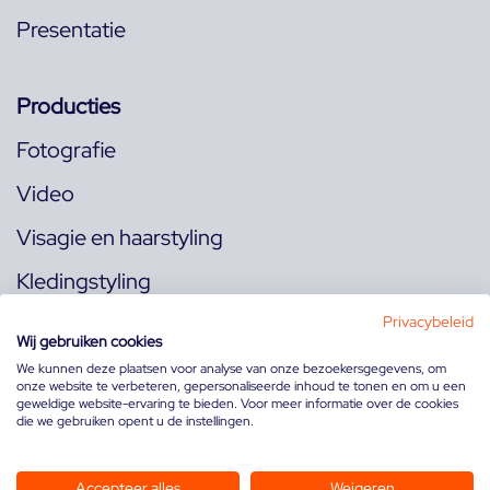
Presentatie
Producties
Fotografie
Video
Visagie en haarstyling
Kledingstyling
Locaties
Privacybeleid
Wij gebruiken cookies
We kunnen deze plaatsen voor analyse van onze bezoekersgegevens, om
onze website te verbeteren, gepersonaliseerde inhoud te tonen en om u een
Volg ons op:
geweldige website-ervaring te bieden. Voor meer informatie over de cookies
die we gebruiken opent u de instellingen.
Accepteer alles
Weigeren