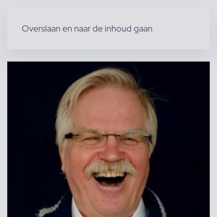
Overslaan en naar de inhoud gaan
Home
»
Producten
»
Modellen
»
Mannelijke modellen
»
Jacob B