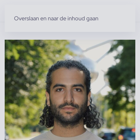
Overslaan en naar de inhoud gaan
Home
»
Producten
»
Modellen
»
Mannelijke modellen
»
Nassim M