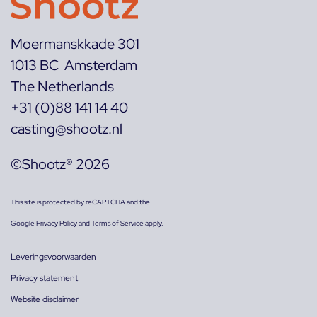
Moermanskkade 301
1013 BC Amsterdam
The Netherlands
+31 (0)88 141 14 40
casting@shootz.nl
©Shootz® 2026
This site is protected by reCAPTCHA and the
Google
Privacy Policy
and
Terms of Service
apply.
Leveringsvoorwaarden
Privacy statement
Website disclaimer