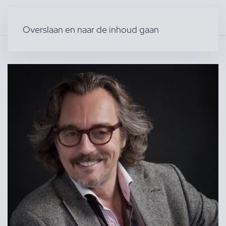
Overslaan en naar de inhoud gaan
Home
»
Producten
»
Modellen
»
Mannelijke modellen
»
Paul R