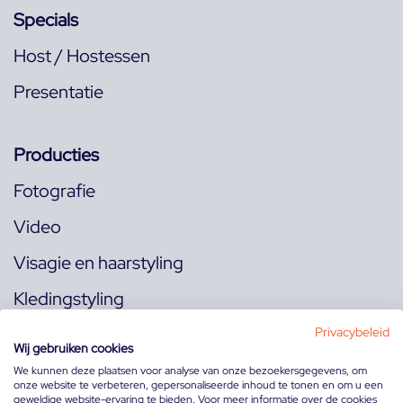
Specials
Host / Hostessen
Presentatie
Producties
Fotografie
Video
Visagie en haarstyling
Kledingstyling
Locaties
Privacybeleid
Wij gebruiken cookies
We kunnen deze plaatsen voor analyse van onze bezoekersgegevens, om
onze website te verbeteren, gepersonaliseerde inhoud te tonen en om u een
Volg ons op:
geweldige website-ervaring te bieden. Voor meer informatie over de cookies