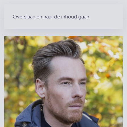
Overslaan en naar de inhoud gaan
Home
»
Producten
»
Modellen
»
Mannelijke modellen
»
Pieter B