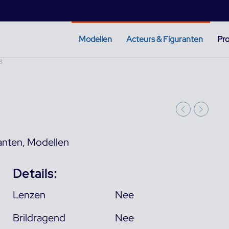
Modellen
Acteurs & Figuranten
Pro
B
anten
,
Modellen
Details:
Lenzen
Nee
Brildragend
Nee