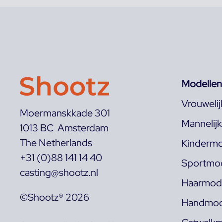
Modellen
Vrouweli
Moermanskkade 301
Mannelij
1013 BC Amsterdam
The Netherlands
Kindermo
+31 (0)88 141 14 40
Sportmod
casting@shootz.nl
Haarmode
©Shootz® 2026
Handmod