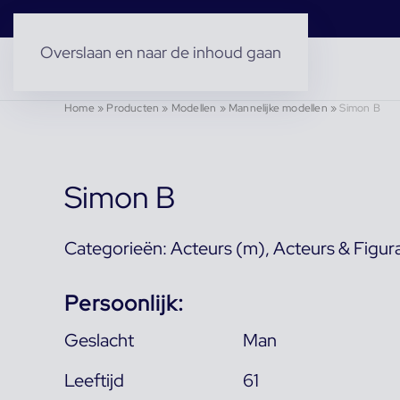
Overslaan en naar de inhoud gaan
Home
»
Producten
»
Modellen
»
Mannelijke modellen
»
Simon B
Simon B
Categorieën:
Acteurs (m)
,
Acteurs & Figur
Persoonlijk:
Geslacht
Man
Leeftijd
61