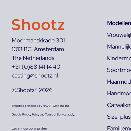
Modellen
Vrouweli
Moermanskkade 301
Mannelij
1013 BC Amsterdam
The Netherlands
Kindermo
+31 (0)88 141 14 40
Sportmod
casting@shootz.nl
Haarmode
©Shootz® 2026
Handmod
Catwalkm
This site is protected by reCAPTCHA and the
Google
Privacy Policy
and
Terms of Service
apply.
Size-plu
Familiem
Leveringsvoorwaarden