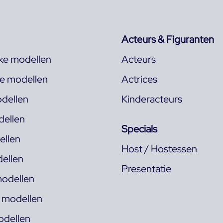
Acteurs & Figuranten
jke modellen
Acteurs
ke modellen
Actrices
dellen
Kinderacteurs
ellen
Specials
llen
Host / Hostessen
ellen
Presentatie
odellen
s modellen
odellen