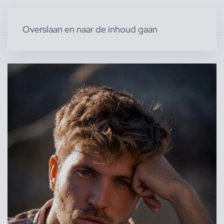
Overslaan en naar de inhoud gaan
Home
»
Producten
»
Modellen
»
Mannelijke modellen
»
Tim M