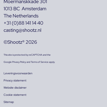
Moermanskkade 301
1013 BC Amsterdam
The Netherlands
+31 (0)88 141 14 40
casting@shootz.nl
©Shootz® 2026
This site is protected by reCAPTCHA and the
Google
Privacy Policy
and
Terms of Service
apply.
Leveringsvoorwaarden
Privacy statement
Website disclaimer
Cookie statement
Sitemap