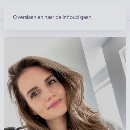
Overslaan en naar de inhoud gaan
Home
»
Producten
»
Modellen
»
Vrouwelijke modellen
»
Irina M