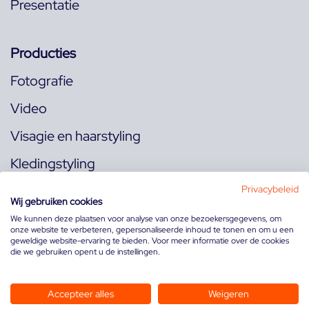
Presentatie
Producties
Fotografie
Video
Visagie en haarstyling
Kledingstyling
Locaties
Privacybeleid
Wij gebruiken cookies
We kunnen deze plaatsen voor analyse van onze bezoekersgegevens, om
onze website te verbeteren, gepersonaliseerde inhoud te tonen en om u een
Volg ons op:
geweldige website-ervaring te bieden. Voor meer informatie over de cookies
die we gebruiken opent u de instellingen.
Accepteer alles
Weigeren