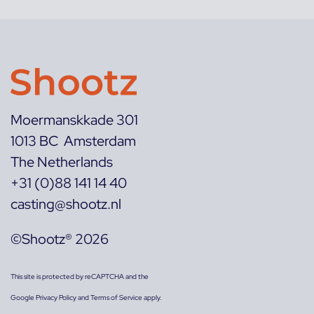
Moermanskkade 301
1013 BC Amsterdam
The Netherlands
+31 (0)88 141 14 40
casting@shootz.nl
©Shootz® 2026
This site is protected by reCAPTCHA and the
Google
Privacy Policy
and
Terms of Service
apply.