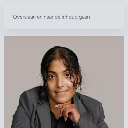
Overslaan en naar de inhoud gaan
Home
»
Producten
»
Acteurs & Figuranten
»
Dailisha P