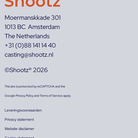
Moermanskkade 301
1013 BC Amsterdam
The Netherlands
+31 (0)88 141 14 40
casting@shootz.nl
©Shootz® 2026
This site is protected by reCAPTCHA and the
Google
Privacy Policy
and
Terms of Service
apply.
Leveringsvoorwaarden
Privacy statement
Website disclaimer