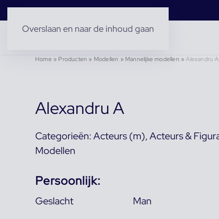
Overslaan en naar de inhoud gaan
Home
»
Producten
»
Modellen
»
Mannelijke modellen
»
Alexandru A
Alexandru A
Categorieën:
Acteurs (m)
,
Acteurs & Figur
Modellen
Persoonlijk:
Geslacht
Man