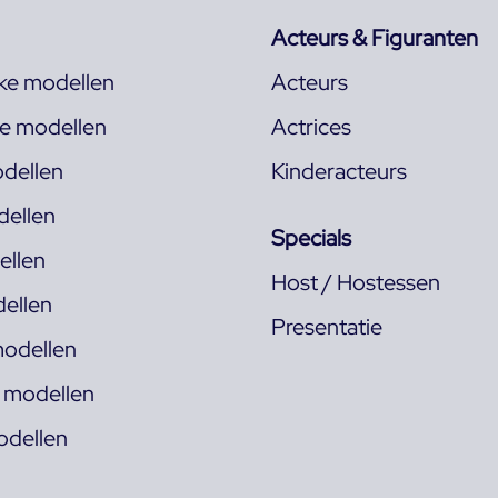
Acteurs & Figuranten
jke modellen
Acteurs
ke modellen
Actrices
dellen
Kinderacteurs
ellen
Specials
llen
Host / Hostessen
ellen
Presentatie
odellen
s modellen
odellen