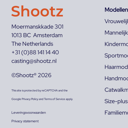
Modellen
Vrouweli
Moermanskkade 301
Mannelij
1013 BC Amsterdam
The Netherlands
Kindermo
+31 (0)88 141 14 40
Sportmod
casting@shootz.nl
Haarmode
©Shootz® 2026
Handmod
Catwalkm
This site is protected by reCAPTCHA and the
Google
Privacy Policy
and
Terms of Service
apply.
Size-plu
Familiem
Leveringsvoorwaarden
Privacy statement