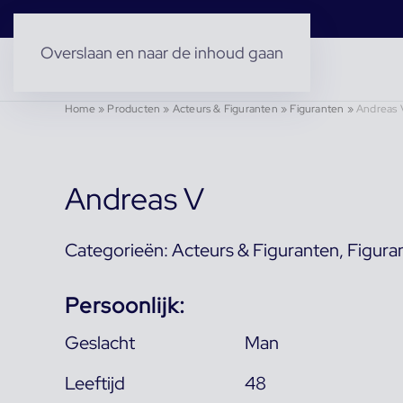
Overslaan en naar de inhoud gaan
Home
»
Producten
»
Acteurs & Figuranten
»
Figuranten
»
Andreas 
Andreas V
Categorieën:
Acteurs & Figuranten
,
Figura
Persoonlijk:
Geslacht
Man
Leeftijd
48