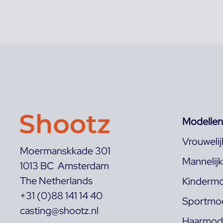
Modellen
Vrouweli
Moermanskkade 301
Mannelij
1013 BC Amsterdam
The Netherlands
Kindermo
+31 (0)88 141 14 40
Sportmod
casting@shootz.nl
Haarmode