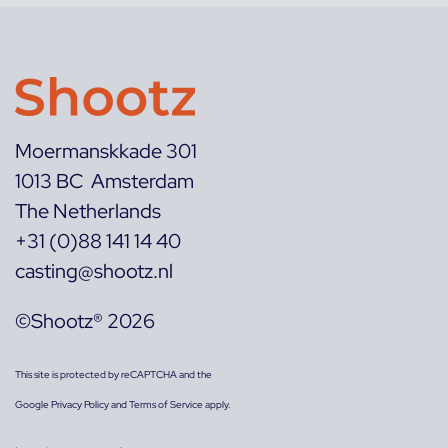
Moermanskkade 301
1013 BC Amsterdam
The Netherlands
+31 (0)88 141 14 40
casting@shootz.nl
©Shootz® 2026
This site is protected by reCAPTCHA and the
Google
Privacy Policy
and
Terms of Service
apply.