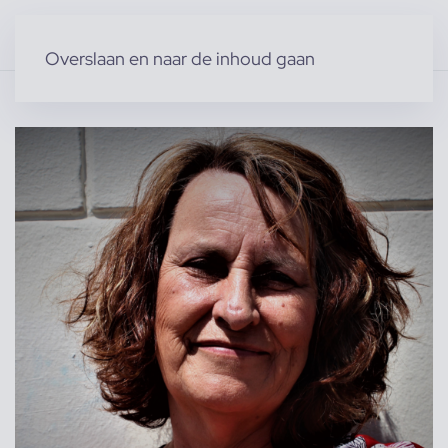
Overslaan en naar de inhoud gaan
Home
»
Producten
»
Acteurs & Figuranten
»
Figuranten
»
Ans v