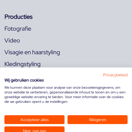
Producties
Fotografie
Video
Visagie en haarstyling
Kledingstyling
Locaties
Privacybeleid
Wij gebruiken cookies
We kunnen deze plaatsen voor analyse van onze bezoekersgegevens, om
onze website te verbeteren, gepersonaliseerde inhoud te tonen en om u een
Volg ons op:
geweldige website-ervaring te bieden. Voor meer informatie over de cookies
die we gebruiken opent u de instellingen.
Accepteer alles
Weigeren
Nee, pas aan