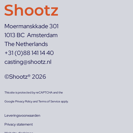
Moermanskkade 301
1013 BC Amsterdam
The Netherlands
+31 (0)88 141 14 40
casting@shootz.nl
©Shootz® 2026
This site is protected by reCAPTCHA and the
Google
Privacy Policy
and
Terms of Service
apply.
Leveringsvoorwaarden
Privacy statement