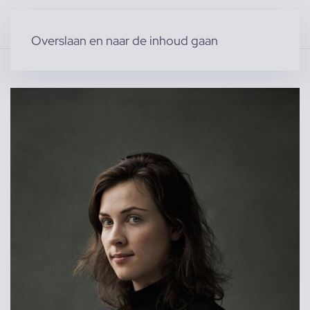
Overslaan en naar de inhoud gaan
Home
»
Producten
»
Modellen
»
Vrouwelijke modellen
»
Babette E