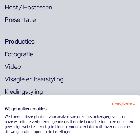
Host / Hostessen
Presentatie
Producties
Fotografie
Video
Visagie en haarstyling
Kledingstyling
Locaties
Privacybeleid
Wij gebruiken cookies
We kunnen deze plaatsen voor analyse van onze bezoekersgegevens, om
onze website te verbeteren, gepersonaliseerde inhoud te tonen en om u een
Volg ons op:
geweldige website-ervaring te bieden. Voor meer informatie over de cookies
die we gebruiken opent u de instellingen.