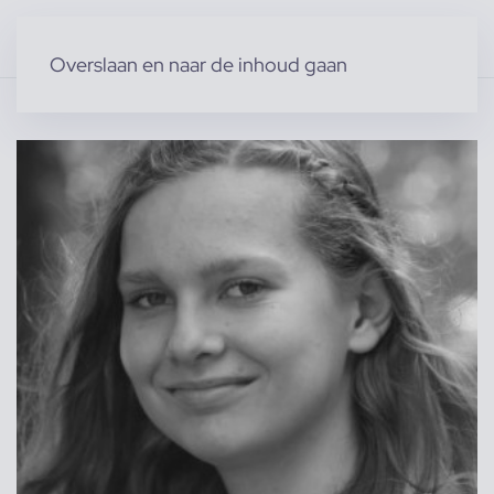
Overslaan en naar de inhoud gaan
Home
»
Producten
»
Modellen
»
Vrouwelijke modellen
»
Chelsea K