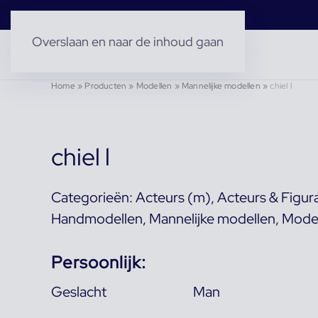
Overslaan en naar de inhoud gaan
Home
»
Producten
»
Modellen
»
Mannelijke modellen
»
chiel l
chiel l
Categorieën:
Acteurs (m)
,
Acteurs & Figur
Handmodellen
,
Mannelijke modellen
,
Mode
Persoonlijk:
Geslacht
Man