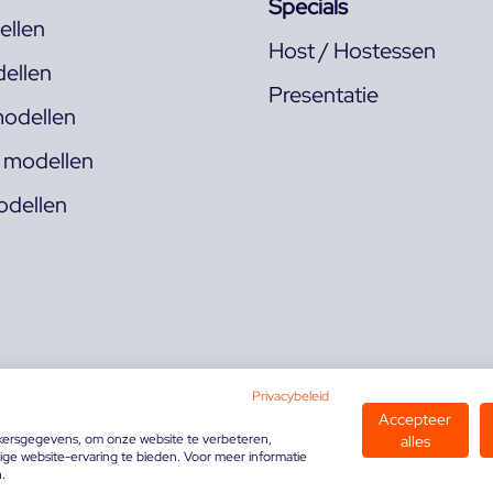
Specials
llen
Host / Hostessen
ellen
Presentatie
odellen
s modellen
odellen
Privacybeleid
Accepteer
kersgegevens, om onze website te verbeteren,
alles
ge website-ervaring te bieden. Voor meer informatie
n.