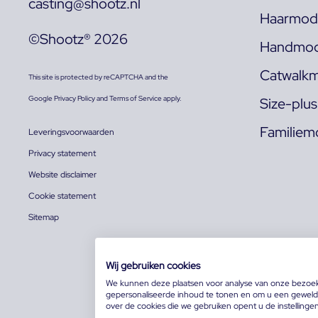
casting@shootz.nl
Haarmode
©Shootz® 2026
Handmod
Catwalkm
This site is protected by reCAPTCHA and the
Google
Privacy Policy
and
Terms of Service
apply.
Size-plu
Familiem
Leveringsvoorwaarden
Privacy statement
Website disclaimer
Cookie statement
Sitemap
Wij gebruiken cookies
We kunnen deze plaatsen voor analyse van onze bezoe
gepersonaliseerde inhoud te tonen en om u een geweldi
over de cookies die we gebruiken opent u de instellinge