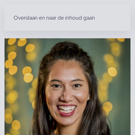
Overslaan en naar de inhoud gaan
Home
»
Producten
»
Modellen
»
Vrouwelijke modellen
»
Kay