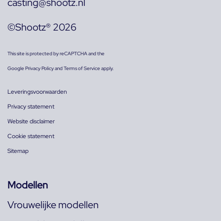
casting@shootz.nl
©Shootz® 2026
This site is protected by reCAPTCHA and the
Google
Privacy Policy
and
Terms of Service
apply.
Leveringsvoorwaarden
Privacy statement
Website disclaimer
Cookie statement
Sitemap
Modellen
Vrouwelijke modellen