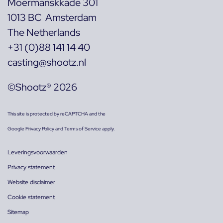
Moermanskkade 301
1013 BC Amsterdam
The Netherlands
+31 (0)88 141 14 40
casting@shootz.nl
©Shootz® 2026
This site is protected by reCAPTCHA and the
Google
Privacy Policy
and
Terms of Service
apply.
Leveringsvoorwaarden
Privacy statement
Website disclaimer
Cookie statement
Sitemap