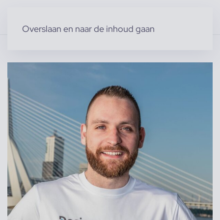
Overslaan en naar de inhoud gaan
Home
»
Producten
»
Modellen
»
Mannelijke modellen
»
Kevin G