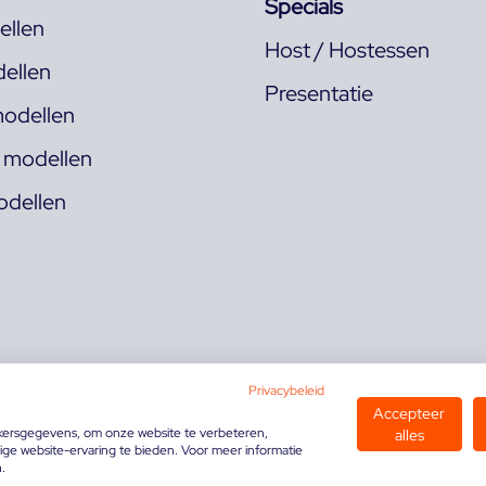
Specials
llen
Host / Hostessen
ellen
Presentatie
odellen
s modellen
odellen
Privacybeleid
Accepteer
kersgegevens, om onze website te verbeteren,
alles
ge website-ervaring te bieden. Voor meer informatie
n.