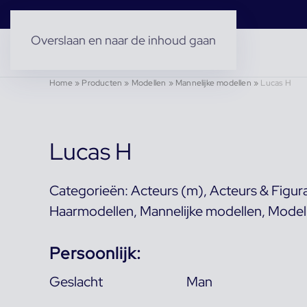
Overslaan en naar de inhoud gaan
Home
»
Producten
»
Modellen
»
Mannelijke modellen
»
Lucas H
Lucas H
Categorieën:
Acteurs (m)
,
Acteurs & Figur
Haarmodellen
,
Mannelijke modellen
,
Model
Persoonlijk:
Geslacht
Man