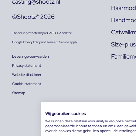
casting@shootz.nl
Haarmode
©Shootz® 2026
Handmod
Catwalkm
This site is protected by reCAPTCHA and the
Google
Privacy Policy
and
Terms of Service
apply.
Size-plu
Familiem
Leveringsvoorwaarden
Privacy statement
Website disclaimer
Cookie statement
Sitemap
Wij gebruiken cookies
We kunnen deze plaatsen voor analyse van onze bezoe
gepersonaliseerde inhoud te tonen en om u een geweldi
over de cookies die we gebruiken opent u de instellinge