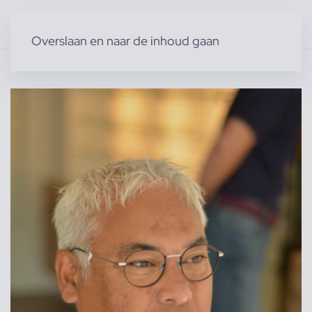
Overslaan en naar de inhoud gaan
Home
»
Producten
»
Modellen
»
Mannelijke modellen
»
Rick S