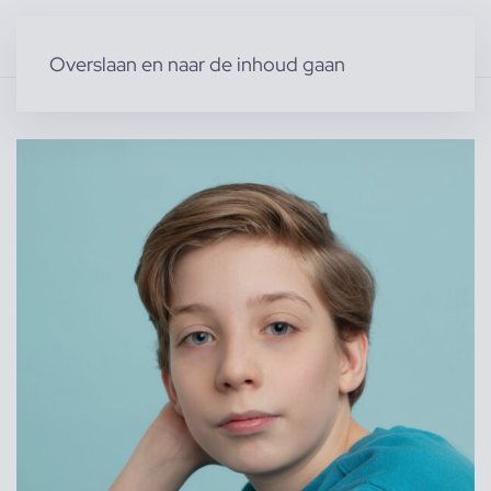
Overslaan en naar de inhoud gaan
Home
»
Producten
»
Modellen
»
Kindermodellen
»
Roald v