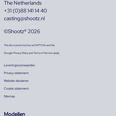
The Netherlands
+31 (0)88 141 14 40
casting@shootz.nl
©Shootz® 2026
This site is protected by reCAPTCHA and the
Google
Privacy Policy
and
Terms of Service
apply.
Leveringsvoorwaarden
Privacy statement
Website disclaimer
Cookie statement
Sitemap
Modellen