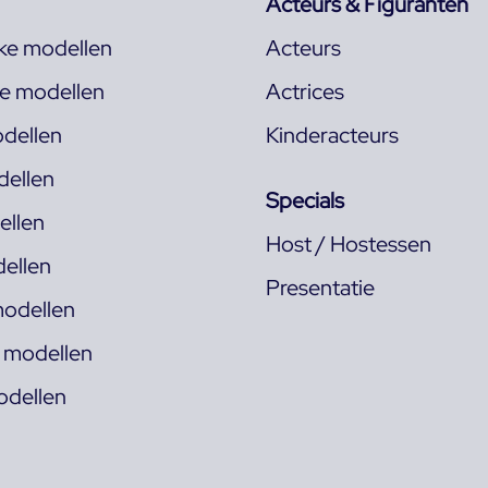
Acteurs & Figuranten
jke modellen
Acteurs
ke modellen
Actrices
dellen
Kinderacteurs
ellen
Specials
llen
Host / Hostessen
ellen
Presentatie
odellen
s modellen
odellen