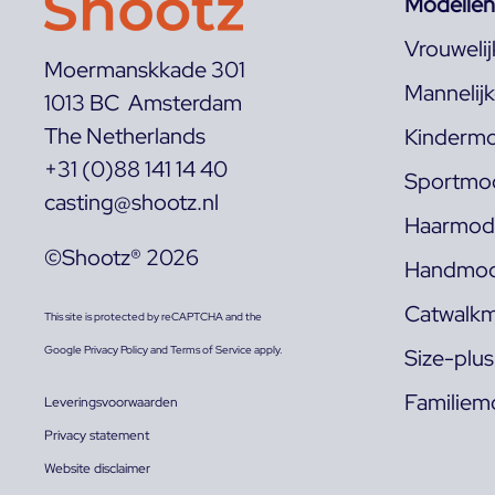
Modellen
Vrouweli
Moermanskkade 301
Mannelij
1013 BC Amsterdam
The Netherlands
Kindermo
+31 (0)88 141 14 40
Sportmod
casting@shootz.nl
Haarmode
©Shootz® 2026
Handmod
Catwalkm
This site is protected by reCAPTCHA and the
Google
Privacy Policy
and
Terms of Service
apply.
Size-plu
Familiem
Leveringsvoorwaarden
Privacy statement
Website disclaimer