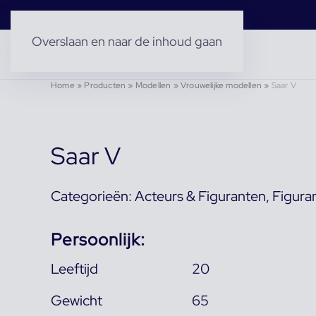
Overslaan en naar de inhoud gaan
Home
»
Producten
»
Modellen
»
Vrouwelijke modellen
»
Saar V
Saar V
Categorieën:
Acteurs & Figuranten
,
Figura
Persoonlijk:
Leeftijd
20
Gewicht
65