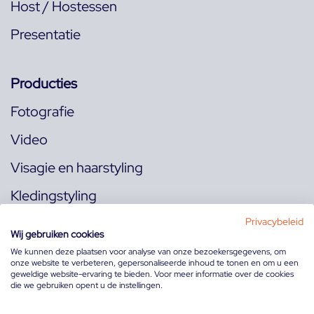
Host / Hostessen
Presentatie
Producties
Fotografie
Video
Visagie en haarstyling
Kledingstyling
Locaties
Privacybeleid
Wij gebruiken cookies
We kunnen deze plaatsen voor analyse van onze bezoekersgegevens, om
onze website te verbeteren, gepersonaliseerde inhoud te tonen en om u een
Volg ons op:
geweldige website-ervaring te bieden. Voor meer informatie over de cookies
die we gebruiken opent u de instellingen.