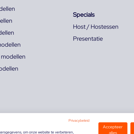
ellen
Specials
llen
Host / Hostessen
ellen
Presentatie
odellen
s modellen
odellen
Privacybeleid
Accepteer
kersgegevens, om onze website te verbeteren,
alles