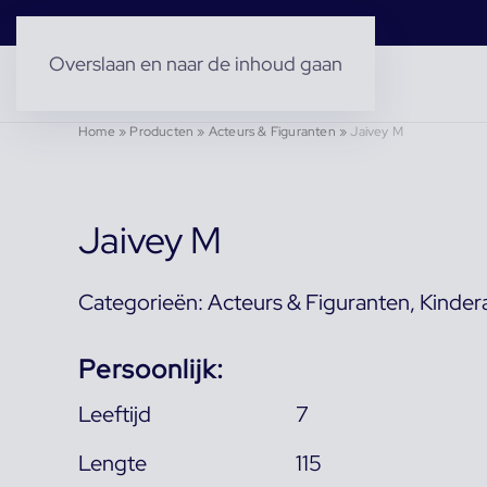
Overslaan en naar de inhoud gaan
Home
»
Producten
»
Acteurs & Figuranten
»
Jaivey M
Jaivey M
Categorieën:
Acteurs & Figuranten
,
Kinder
Persoonlijk:
Leeftijd
7
Lengte
115