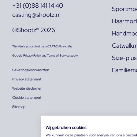
+31 (0)88 141 14 40
Sportmod
casting@shootz.nl
Haarmode
©Shootz® 2026
Handmod
Catwalkm
This site is protected by reCAPTCHA and the
Google
Privacy Policy
and
Terms of Service
apply.
Size-plu
Familiem
Leveringsvoorwaarden
Privacy statement
Website disclaimer
Cookie statement
Sitemap
Wij gebruiken cookies
We kunnen deze plaatsen voor analyse van onze bezoe