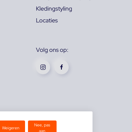
Kledingstyling
Locaties
Volg ons op:
Nee, pas
Weigeren
aan