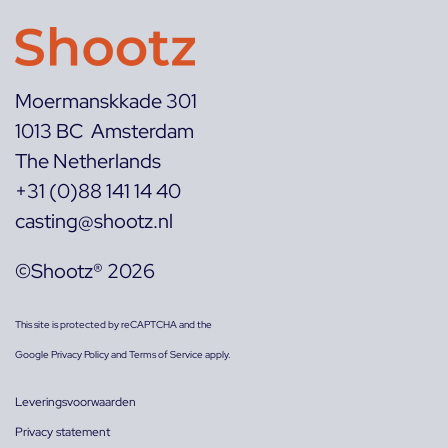
Moermanskkade 301
1013 BC Amsterdam
The Netherlands
+31 (0)88 141 14 40
casting@shootz.nl
©Shootz® 2026
This site is protected by reCAPTCHA and the
Google
Privacy Policy
and
Terms of Service
apply.
Leveringsvoorwaarden
Privacy statement