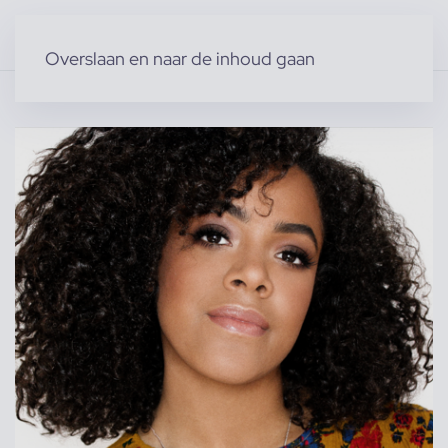
Overslaan en naar de inhoud gaan
Home
»
Producten
»
Acteurs & Figuranten
»
Julia D