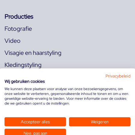
Producties
Fotografie
Video
Visagie en haarstyling
Kledingstyling
Locaties
Privacybeleid
Wij gebruiken cookies
We kunnen deze plaatsen voor analyse van onze bezoekersgegevens, om
onze website te verbeteren, gepersonaliseerde inhoud te tonen en om u een
Volg ons op:
geweldige website-ervaring te bieden. Voor meer informatie over de cookies
die we gebruiken opent u de instellingen.
Accepteer alles
Weigeren
Nee, pas aan