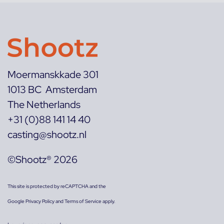
Moermanskkade 301
1013 BC Amsterdam
The Netherlands
+31 (0)88 141 14 40
casting@shootz.nl
©Shootz® 2026
This site is protected by reCAPTCHA and the
Google
Privacy Policy
and
Terms of Service
apply.