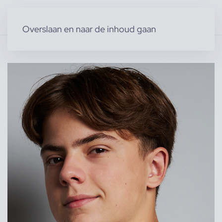
Overslaan en naar de inhoud gaan
Home
»
Producten
»
Modellen
»
Kindermodellen
»
Boaz K