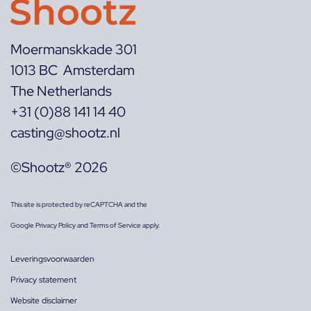
Moermanskkade 301
1013 BC Amsterdam
The Netherlands
+31 (0)88 141 14 40
casting@shootz.nl
©Shootz® 2026
This site is protected by reCAPTCHA and the
Google
Privacy Policy
and
Terms of Service
apply.
Leveringsvoorwaarden
Privacy statement
Website disclaimer