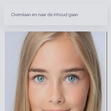
Overslaan en naar de inhoud gaan
Home
»
Producten
»
Modellen
»
Kindermodellen
»
Katja K