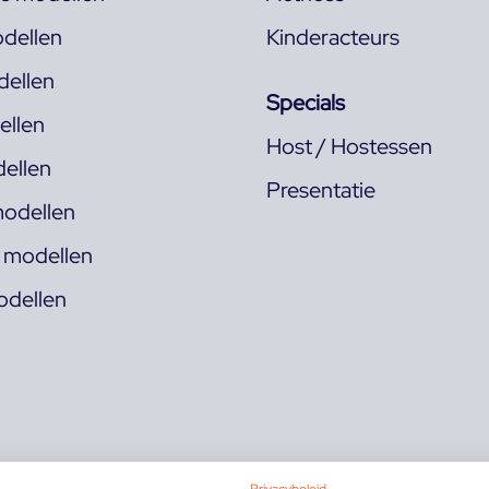
dellen
Kinderacteurs
ellen
Specials
llen
Host / Hostessen
ellen
Presentatie
odellen
s modellen
odellen