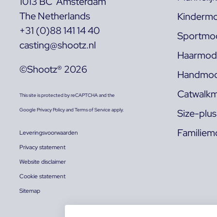
1013 BC Amsterdam
The Netherlands
Kindermo
+31 (0)88 141 14 40
Sportmod
casting@shootz.nl
Haarmode
©Shootz® 2026
Handmod
Catwalkm
This site is protected by reCAPTCHA and the
Google
Privacy Policy
and
Terms of Service
apply.
Size-plu
Familiem
Leveringsvoorwaarden
Privacy statement
Website disclaimer
Cookie statement
Sitemap