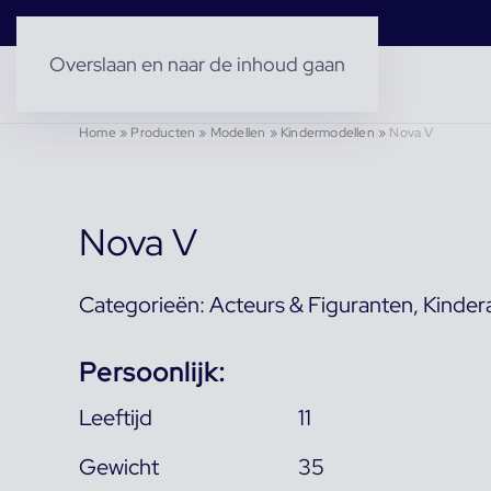
Overslaan en naar de inhoud gaan
Home
»
Producten
»
Modellen
»
Kindermodellen
»
Nova V
Nova V
Categorieën:
Acteurs & Figuranten
,
Kinder
Persoonlijk:
Leeftijd
11
Gewicht
35