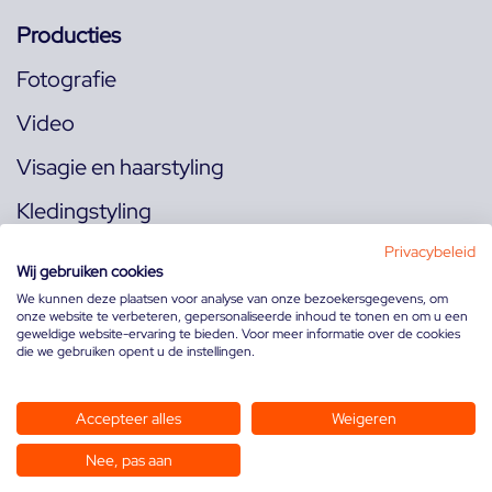
Producties
Fotografie
Video
Visagie en haarstyling
Kledingstyling
Locaties
Privacybeleid
Wij gebruiken cookies
We kunnen deze plaatsen voor analyse van onze bezoekersgegevens, om
onze website te verbeteren, gepersonaliseerde inhoud te tonen en om u een
Volg ons op:
geweldige website-ervaring te bieden. Voor meer informatie over de cookies
die we gebruiken opent u de instellingen.
Accepteer alles
Weigeren
Nee, pas aan