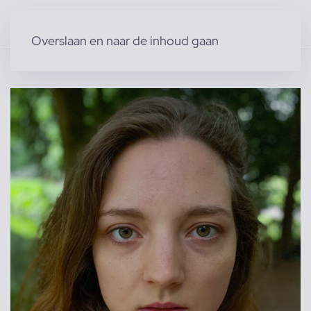
Overslaan en naar de inhoud gaan
Home
»
Producten
»
Acteurs & Figuranten
»
Madelief S