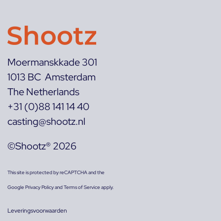
Moermanskkade 301
1013 BC Amsterdam
The Netherlands
+31 (0)88 141 14 40
casting@shootz.nl
©Shootz® 2026
This site is protected by reCAPTCHA and the
Google
Privacy Policy
and
Terms of Service
apply.
Leveringsvoorwaarden