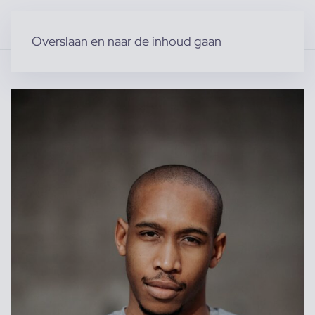
Overslaan en naar de inhoud gaan
Home
»
Producten
»
Acteurs & Figuranten
»
Naigel M