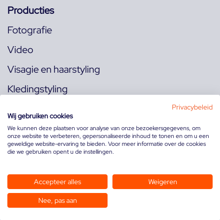
Producties
Fotografie
Video
Visagie en haarstyling
Kledingstyling
Locaties
Privacybeleid
Wij gebruiken cookies
We kunnen deze plaatsen voor analyse van onze bezoekersgegevens, om
onze website te verbeteren, gepersonaliseerde inhoud te tonen en om u een
Volg ons op:
geweldige website-ervaring te bieden. Voor meer informatie over de cookies
die we gebruiken opent u de instellingen.
Accepteer alles
Weigeren
Nee, pas aan