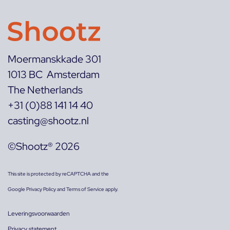
Moermanskkade 301
1013 BC Amsterdam
The Netherlands
+31 (0)88 141 14 40
casting@shootz.nl
©Shootz® 2026
This site is protected by reCAPTCHA and the
Google
Privacy Policy
and
Terms of Service
apply.
Leveringsvoorwaarden
Privacy statement