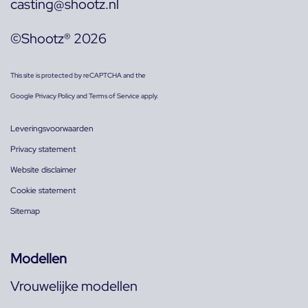
casting@shootz.nl
©Shootz® 2026
This site is protected by reCAPTCHA and the
Google
Privacy Policy
and
Terms of Service
apply.
Leveringsvoorwaarden
Privacy statement
Website disclaimer
Cookie statement
Sitemap
Modellen
Vrouwelijke modellen