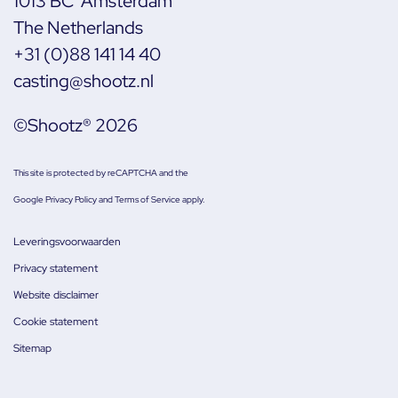
1013 BC Amsterdam
The Netherlands
+31 (0)88 141 14 40
casting@shootz.nl
©Shootz® 2026
This site is protected by reCAPTCHA and the
Google
Privacy Policy
and
Terms of Service
apply.
Leveringsvoorwaarden
Privacy statement
Website disclaimer
Cookie statement
Sitemap