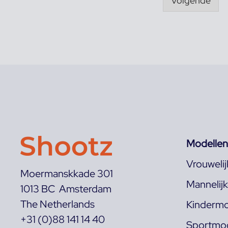
Volgende
Modellen
Vrouweli
Moermanskkade 301
Mannelij
1013 BC Amsterdam
The Netherlands
Kindermo
+31 (0)88 141 14 40
Sportmod