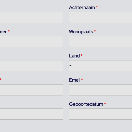
Achternaam
*
mmer
*
Woonplaats
*
Land
*
*
Email
*
Geboortedatum
*