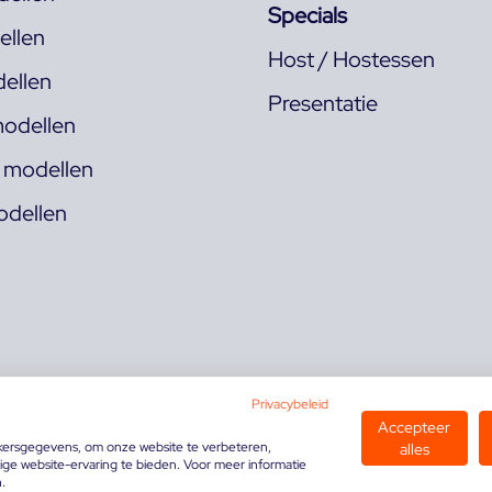
Specials
llen
Host / Hostessen
ellen
Presentatie
odellen
s modellen
odellen
Privacybeleid
Accepteer
kersgegevens, om onze website te verbeteren,
alles
ge website-ervaring te bieden. Voor meer informatie
n.