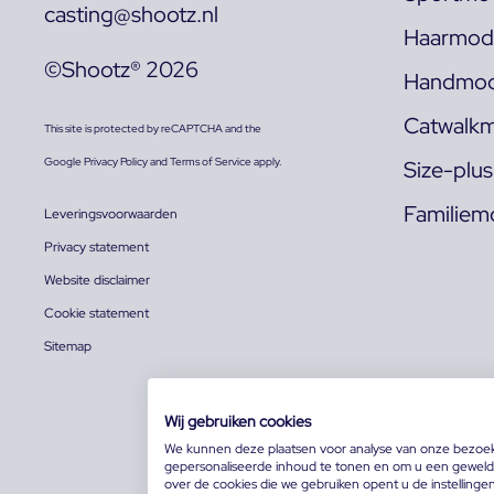
casting@shootz.nl
Haarmode
©Shootz® 2026
Handmod
Catwalkm
This site is protected by reCAPTCHA and the
Google
Privacy Policy
and
Terms of Service
apply.
Size-plu
Familiem
Leveringsvoorwaarden
Privacy statement
Website disclaimer
Cookie statement
Sitemap
Wij gebruiken cookies
We kunnen deze plaatsen voor analyse van onze bezoe
gepersonaliseerde inhoud te tonen en om u een geweldi
over de cookies die we gebruiken opent u de instellinge