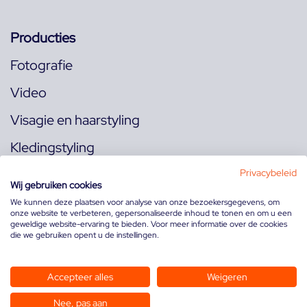
Producties
Fotografie
Video
Visagie en haarstyling
Kledingstyling
Locaties
Privacybeleid
Wij gebruiken cookies
We kunnen deze plaatsen voor analyse van onze bezoekersgegevens, om
onze website te verbeteren, gepersonaliseerde inhoud te tonen en om u een
Volg ons op:
geweldige website-ervaring te bieden. Voor meer informatie over de cookies
die we gebruiken opent u de instellingen.
Accepteer alles
Weigeren
Nee, pas aan