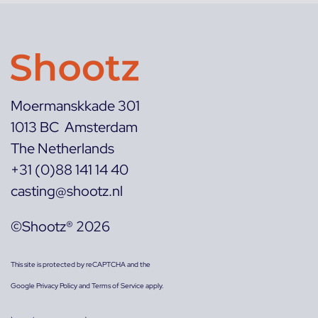
Moermanskkade 301
1013 BC Amsterdam
The Netherlands
+31 (0)88 141 14 40
casting@shootz.nl
©Shootz® 2026
This site is protected by reCAPTCHA and the
Google
Privacy Policy
and
Terms of Service
apply.