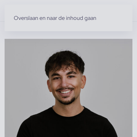
Overslaan en naar de inhoud gaan
Home
»
Producten
»
Modellen
»
Aleksej M