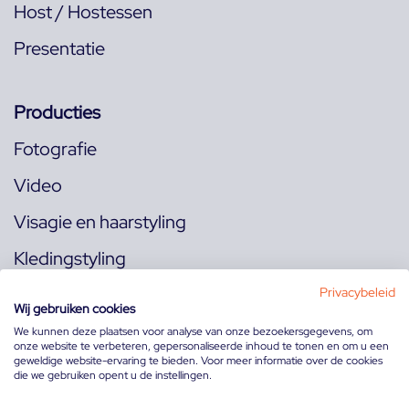
Host / Hostessen
Presentatie
Producties
Fotografie
Video
Visagie en haarstyling
Kledingstyling
Locaties
Privacybeleid
Wij gebruiken cookies
We kunnen deze plaatsen voor analyse van onze bezoekersgegevens, om
onze website te verbeteren, gepersonaliseerde inhoud te tonen en om u een
Volg ons op:
geweldige website-ervaring te bieden. Voor meer informatie over de cookies
die we gebruiken opent u de instellingen.