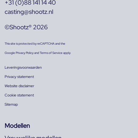
+31 (0)88 141 14 40
casting@shootz.nl
©Shootz® 2026
This site is protected by reCAPTCHA and the
Google
Privacy Policy
and
Terms of Service
apply.
Leveringsvoorwaarden
Privacy statement
Website disclaimer
Cookie statement
Sitemap
Modellen
Vrouwelijke modellen