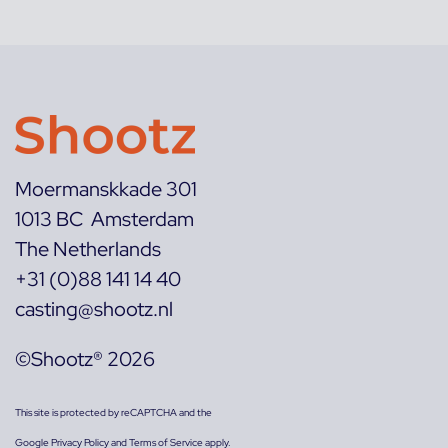
Moermanskkade 301
1013 BC Amsterdam
The Netherlands
+31 (0)88 141 14 40
casting@shootz.nl
©Shootz® 2026
This site is protected by reCAPTCHA and the
Google
Privacy Policy
and
Terms of Service
apply.