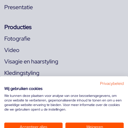
Presentatie
Producties
Fotografie
Video
Visagie en haarstyling
Kledingstyling
Locaties
Privacybeleid
Wij gebruiken cookies
We kunnen deze plaatsen voor analyse van onze bezoekersgegevens, om
onze website te verbeteren, gepersonaliseerde inhoud te tonen en om u een
Volg ons op:
geweldige website-ervaring te bieden. Voor meer informatie over de cookies
die we gebruiken opent u de instellingen.
Accepteer alles
Weigeren