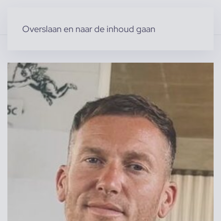
Overslaan en naar de inhoud gaan
Home
»
Producten
»
Modellen
»
Attilio S