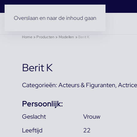
Overslaan en naar de inhoud gaan
Home
»
Producten
»
Modellen
»
Berit K
Berit K
Categorieën:
Acteurs & Figuranten
,
Actric
Persoonlijk:
Geslacht
Vrouw
Leeftijd
22