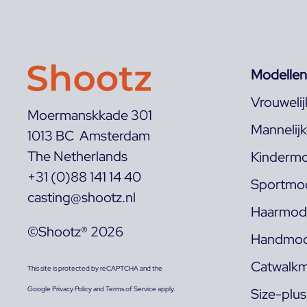
Modellen
Vrouweli
Moermanskkade 301
Mannelij
1013 BC Amsterdam
The Netherlands
Kindermo
+31 (0)88 141 14 40
Sportmod
casting@shootz.nl
Haarmode
©Shootz® 2026
Handmod
Catwalkm
This site is protected by reCAPTCHA and the
Google
Privacy Policy
and
Terms of Service
apply.
Size-plu