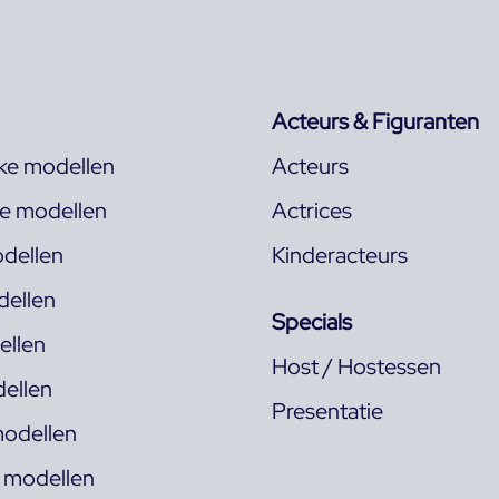
Acteurs & Figuranten
jke modellen
Acteurs
ke modellen
Actrices
dellen
Kinderacteurs
ellen
Specials
llen
Host / Hostessen
ellen
Presentatie
odellen
s modellen