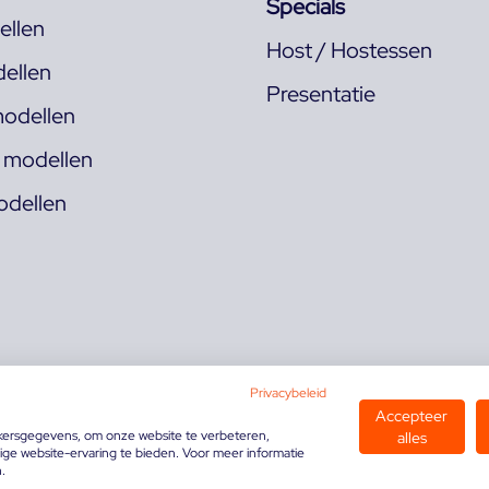
Specials
llen
Host / Hostessen
ellen
Presentatie
odellen
s modellen
odellen
Privacybeleid
Accepteer
kersgegevens, om onze website te verbeteren,
alles
ge website-ervaring te bieden. Voor meer informatie
n.