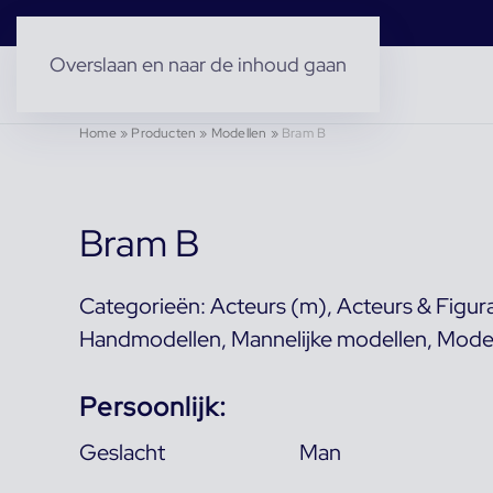
Overslaan en naar de inhoud gaan
Home
»
Producten
»
Modellen
»
Bram B
Bram B
Categorieën:
Acteurs (m)
,
Acteurs & Figur
Handmodellen
,
Mannelijke modellen
,
Mode
Persoonlijk:
Geslacht
Man