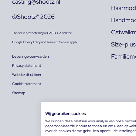
casting@shootz.nl
Haarmode
©Shootz® 2026
Handmod
Catwalkm
This site is protected by reCAPTCHA and the
Google
Privacy Policy
and
Terms of Service
apply.
Size-plu
Familiem
Leveringsvoorwaarden
Privacy statement
Website disclaimer
Cookie statement
Sitemap
Wij gebruiken cookies
We kunnen deze plaatsen voor analyse van onze bezoe
gepersonaliseerde inhoud te tonen en om u een geweldi
over de cookies die we gebruiken opent u de instellinge