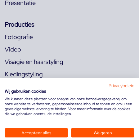
Presentatie
Producties
Fotografie
Video
Visagie en haarstyling
Kledingstyling
Locaties
Privacybeleid
Wij gebruiken cookies
We kunnen deze plaatsen voor analyse van onze bezoekersgegevens, om
onze website te verbeteren, gepersonaliseerde inhoud te tonen en om u een
Volg ons op:
geweldige website-ervaring te bieden. Voor meer informatie over de cookies
die we gebruiken opent u de instellingen.
Accepteer alles
Weigeren