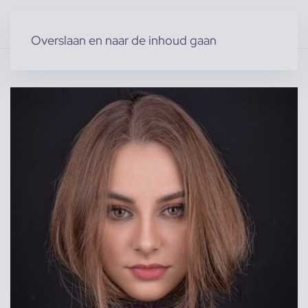
Overslaan en naar de inhoud gaan
Home
»
Producten
»
Modellen
»
Vrouwelijke modellen
»
Bo C