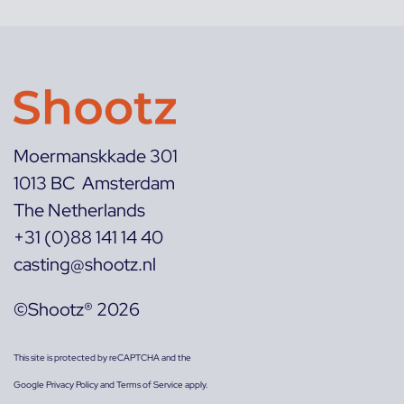
Moermanskkade 301
1013 BC Amsterdam
The Netherlands
+31 (0)88 141 14 40
casting@shootz.nl
©Shootz® 2026
This site is protected by reCAPTCHA and the
Google
Privacy Policy
and
Terms of Service
apply.