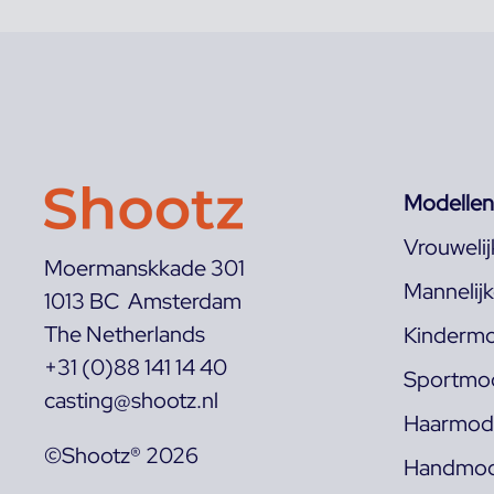
Modellen
Vrouweli
Moermanskkade 301
Mannelij
1013 BC Amsterdam
The Netherlands
Kindermo
+31 (0)88 141 14 40
Sportmod
casting@shootz.nl
Haarmode
©Shootz® 2026
Handmod