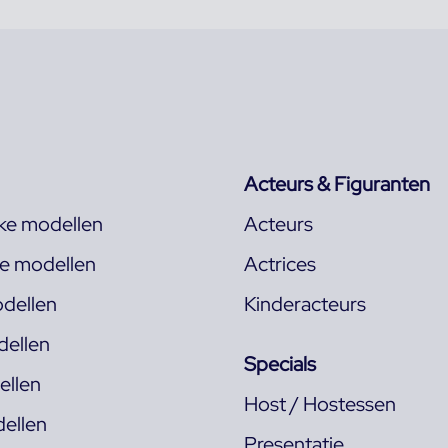
Acteurs & Figuranten
jke modellen
Acteurs
ke modellen
Actrices
dellen
Kinderacteurs
ellen
Specials
llen
Host / Hostessen
ellen
Presentatie