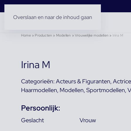
Overslaan en naar de inhoud gaan
Home
»
Producten
»
Modellen
»
Vrouwelijke modellen
»
Irina M
Irina M
Categorieën:
Acteurs & Figuranten
,
Actric
Haarmodellen
,
Modellen
,
Sportmodellen
,
V
Persoonlijk:
Geslacht
Vrouw