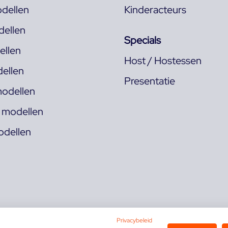
dellen
Kinderacteurs
ellen
Specials
llen
Host / Hostessen
ellen
Presentatie
odellen
s modellen
odellen
Privacybeleid