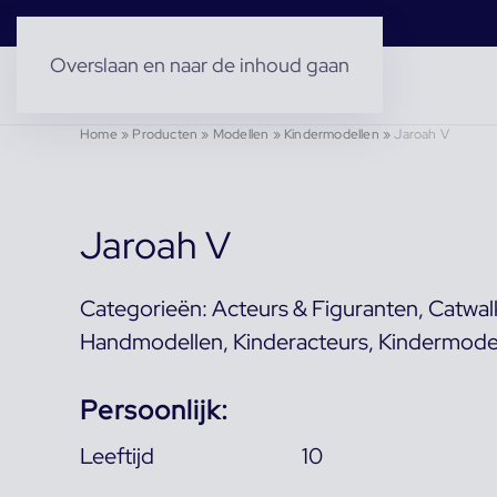
Overslaan en naar de inhoud gaan
Home
»
Producten
»
Modellen
»
Kindermodellen
»
Jaroah V
Jaroah V
Categorieën:
Acteurs & Figuranten
,
Catwal
Handmodellen
,
Kinderacteurs
,
Kindermode
Persoonlijk:
Leeftijd
10