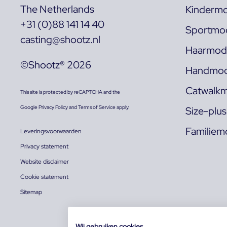
The Netherlands
Kindermo
+31 (0)88 141 14 40
Sportmod
casting@shootz.nl
Haarmode
©Shootz® 2026
Handmod
Catwalkm
This site is protected by reCAPTCHA and the
Google
Privacy Policy
and
Terms of Service
apply.
Size-plu
Familiem
Leveringsvoorwaarden
Privacy statement
Website disclaimer
Cookie statement
Sitemap
Wij gebruiken cookies