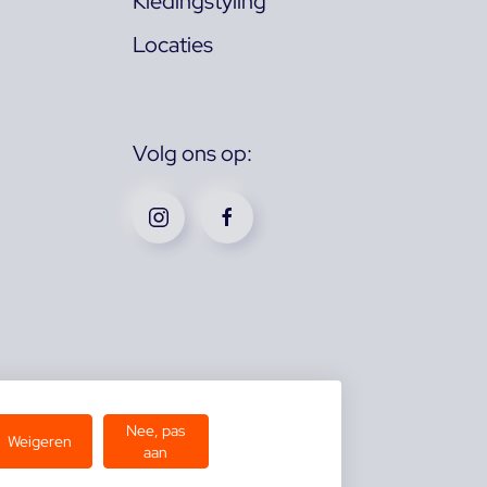
Kledingstyling
Locaties
Volg ons op:
Nee, pas
Weigeren
aan