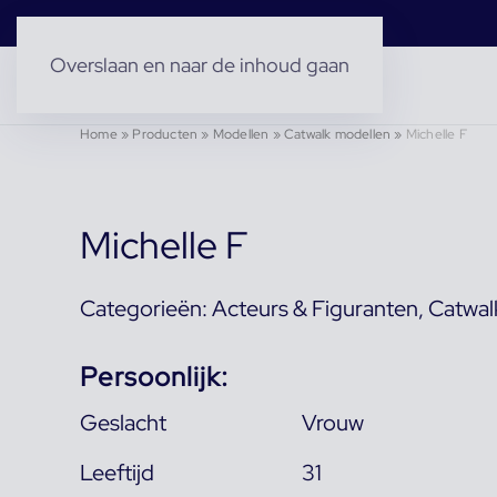
Overslaan en naar de inhoud gaan
Home
»
Producten
»
Modellen
»
Catwalk modellen
»
Michelle F
Michelle F
Categorieën:
Acteurs & Figuranten
,
Catwal
Persoonlijk:
Geslacht
Vrouw
Leeftijd
31