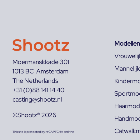
Modellen
Vrouweli
Moermanskkade 301
Mannelij
1013 BC Amsterdam
The Netherlands
Kindermo
+31 (0)88 141 14 40
Sportmod
casting@shootz.nl
Haarmode
©Shootz® 2026
Handmod
Catwalkm
This site is protected by reCAPTCHA and the