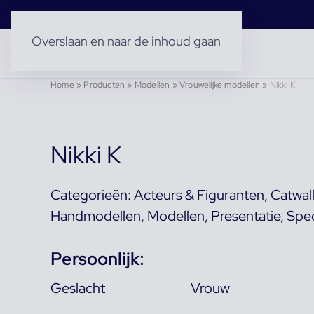
Overslaan en naar de inhoud gaan
Home
»
Producten
»
Modellen
»
Vrouwelijke modellen
»
Nikki K
Nikki K
Categorieën:
Acteurs & Figuranten
,
Catwal
Handmodellen
,
Modellen
,
Presentatie
,
Spec
Persoonlijk:
Geslacht
Vrouw